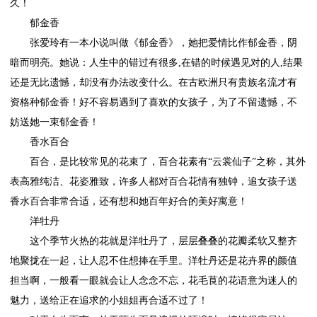
久！
郁金香
张爱玲有一本小说叫做《郁金香》，她把爱情比作郁金香，阴
暗而明亮。她说：人生中的错过有很多,在错的时候遇见对的人,结果
还是无比遗憾，却没有办法改变什么。在古欧洲只有贵族名流才有
资格种郁金香！好不容易遇到了喜欢的女孩子，为了不留遗憾，不
妨送她一束郁金香！
香水百合
百合，是比较常见的花束了，百合花素有“云裳仙子”之称，其外
表高雅纯洁、花姿雅致，许多人都对百合花情有独钟，追女孩子送
香水百合非常合适，还有想和她百年好合的美好寓意！
洋牡丹
这个季节火热的花就是洋牡丹了，层层叠叠的花瓣柔软又整齐
地聚拢在一起，让人忍不住想捧在手里。洋牡丹还是花卉界的颜值
担当啊，一般看一眼就会让人念念不忘，花毛茛的花语意为迷人的
魅力，送给正在追求的小姐姐再合适不过了！