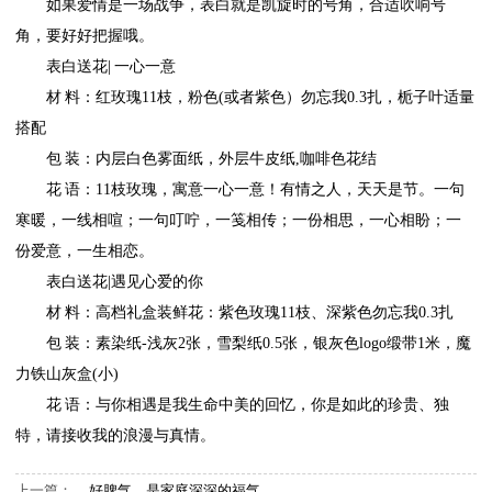
如果爱情是一场战争，表白就是凯旋时的号角，合适吹响号
角，要好好把握哦。
表白送花| 一心一意
材 料：红玫瑰11枝，粉色(或者紫色）勿忘我0.3扎，栀子叶适量
搭配
包 装：内层白色雾面纸，外层牛皮纸,咖啡色花结
花 语：11枝玫瑰，寓意一心一意！有情之人，天天是节。一句
寒暖，一线相喧；一句叮咛，一笺相传；一份相思，一心相盼；一
份爱意，一生相恋。
表白送花|遇见心爱的你
材 料：高档礼盒装鲜花：紫色玫瑰11枝、深紫色勿忘我0.3扎
包 装：素染纸-浅灰2张，雪梨纸0.5张，银灰色logo缎带1米，魔
力铁山灰盒(小)
花 语：与你相遇是我生命中美的回忆，你是如此的珍贵、独
特，请接收我的浪漫与真情。
上一篇：
好脾气，是家庭深深的福气