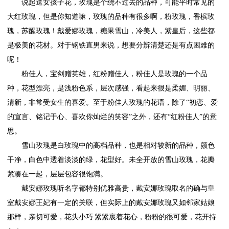
说起送女孩子花，玫瑰是个绕不过去的品种，可能平时常见的
大红玫瑰，但是你知道嘛，玫瑰的品种有很多啊，粉玫瑰，香槟玫
瑰，苏醒玫瑰！戴爱娜玫瑰，糖果雪山，冷美人，紫皇后，这些都
是极美的花材。对于钢铁直男来说，想要分辨清楚还是有点困难的
呢！
粉佳人，宝剑赠英雄，红粉赠佳人，粉佳人是玫瑰的一个品
种，花型漂亮，是浅粉色系，层次感强，看起来很是柔媚、明丽、
清新，非常受女生的喜爱。至于粉佳人玫瑰的花语，除了“初恋、爱
的宣言、铭记于心、喜欢你灿烂的笑容”之外，还有“红粉佳人”的意
思。
雪山玫瑰是白玫瑰中的高档品种，也是相对较新的品种，颜色
干净，白色中透着淡淡的绿，花型好。未全开放的雪山玫瑰，花瓣
紧凑在一起，层层包容很饱满。
戴安娜玫瑰听名字都特别优雅高贵，戴安娜玫瑰取名的确与皇
室戴安娜王妃有一定的关联，但实际上的戴安娜玫瑰又如邻家姑娘
那样，亲切可爱，花头小巧 紧紧裹着花心，粉粉的很可爱，花开持