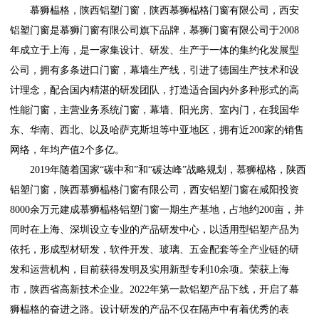
慕狮榀格，陕西铝塑门窗，陕西慕狮榀格门窗有限公司，西安
铝塑门窗是慕狮门窗有限公司旗下品牌，慕狮门窗有限公司于2008
年成立于上海，是一家集设计、研发、生产于一体的集约化发展型
公司，拥有多条进口门窗，幕墙生产线，引进了德国生产技术和设
计理念，配合国内精湛的研发团队，打造适合国内外多种形式的高
性能门窗，主营业务系统门窗，幕墙、阳光房、室内门，在我国华
东、华南、西北、以及哈萨克斯坦等中亚地区，拥有近200家的销售
网络，年均产值2个多亿。
2019年随着国家“碳中和”和“碳达峰”战略规划，慕狮榀格，陕西
铝塑门窗，陕西慕狮榀格门窗有限公司，西安铝塑门窗在咸阳投资
8000余万元建成慕狮榀格铝塑门窗一期生产基地，占地约200亩，并
同时在上海、深圳设立专业的产品研发中心，以适用型铝塑产品为
依托，形成型材研发，软件开发、玻璃、五金配套等全产业链的研
发和运营机构，目前获得发明及实用新型专利10余项。荣获上海
市，陕西省高新技术企业。2022年第一款铝塑产品下线，开启了慕
狮榀格的奋进之路。设计研发的产品不仅在隔声中有着优秀的表