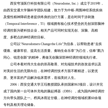
西安穹顶医疗科技有限公司（Neurodome, Inc.）成立于2019年，
由西安交通大学脑科学团队组建，致力于为中枢-周围神经系统疾病
及慢性精神障碍患者提供终身的治疗方案，是在时间干涉刺激
（Temporal Interference，TI）领域拥有核心技术壁垒的无创深部脑神
经调控新兴硬科技企业，相关产品可同时实现无创、深脑、高精
度、多靶点的神经调控目标。
公司以“Neurodomers Change the Life”为信条，以帮助患者“去疾
缓痛、健康常驻、提高生活质量、奏响生命乐章”为己任，信奉“戮力
同心、锐意创新”的精神，勇做无创脑深部神经调控领域先行者。
公司本着对伟大生命的崇高敬畏、对先端技术的孜孜追求以及
对美好生活的无限向往，在神经调控技术方面不断精进，以更优
质、更丰富的产品解决临床需求，造福美好人生。
2006：西安交通大学王珏教授团队承担国家863项目，设计并完
成了国内第一台可体外充电的脑起搏器（DBS），成为国内神经调控
方向带头团队之一。栉风沐雨近廿载，在神经调控领域积累60余项
专利及相关理论储备。