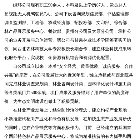
绿环公司现有职工90余人，本科及以上学历67人，党员14人，
超视距无人机驾驶员7人。公司下设咨询规划信息部、评估监理部、
调查监测部、工程部、双碳经济部、招投标部、文印部、综合部、
林产品展示服务中心、餐饮部、贵州分公司及太原分公司，承担公
司的业务开展与总体运营。我公司与甘肃林业技术学院签署实习协
议，同西北农林科技大学专家教授长期合作，建立林业科技成果转
化服务平台，实现校、企资源有机结合和资源优化配置。
自公司成立以来，本着“安全经营、质量优质、诚信服务、合作
共赢”的宗旨，在公司发展壮大的近30年里，独立承担或与西北院共
同完成林业调查规划类、林业咨询设计类、园林绿化设计和施工类
等各类项目共500余项。项目成果及服务得到了用户单位的高度评
价，为生态文明建设也做出了积极贡献。
在林业产业发展上，结合防沙治沙理念，建立枸杞产业基地，
不断推进枸杞向产业化和绿色有机发展，在加快生态产业发展步伐
的同时，也在产业扶贫等方面积极作为。目前，已经建立的我国首
个西部特色林产品展示服务中心，将成为精准扶贫的有力抓手和西